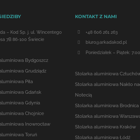
SIEDZIBY
KONTAKT Z NAMI
da – Kod Sp. j. ul. Wincentego
+48 606 261 263
sa 7B 86-100 Świecie
biuro@arkadakod.pl
Poniedziałek – Piątek: 7:00
 aluminiowa Bydgoszcz
 aluminiowa Grudziądz
Stolarka aluminiowa Człuchó
aluminiowa Piła
Stolarka aluminiowa Nakło na
 aluminiowa Gdańsk
Notecią
 aluminiowa Gdynia
Stolarka aluminiowa Brodnica
 aluminiowa Chojnice
Stolarka aluminiowa Warszaw
 aluminiowa Inowrocław
Stolarka aluminiowa Kraków
 aluminiowa Toruń
Stolarka aluminiowa Łódź