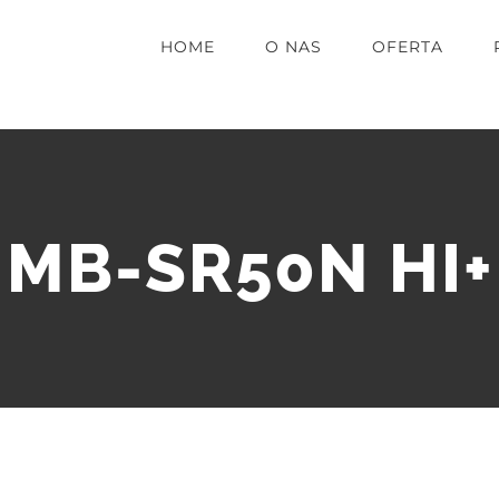
HOME
O NAS
OFERTA
MB-SR50N HI+