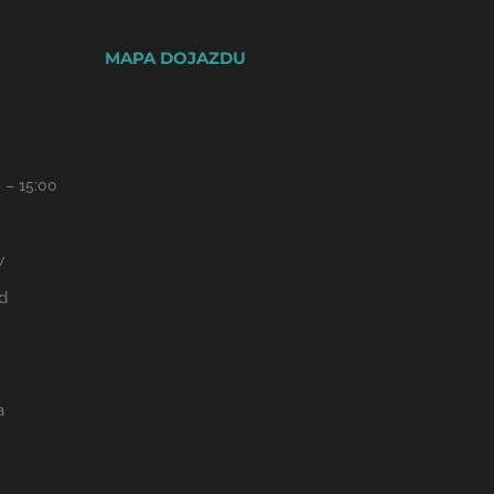
MAPA DOJAZDU
 – 15:00
w
d
a