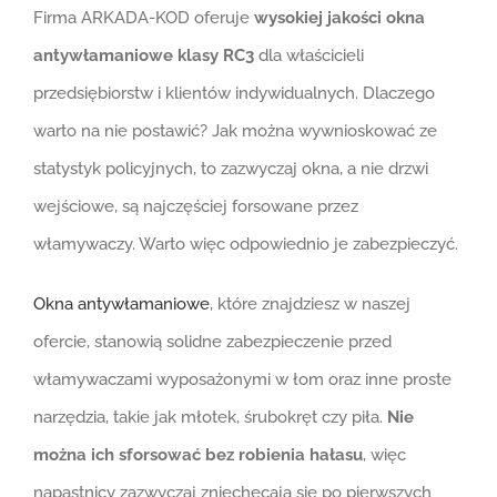
Firma ARKADA-KOD oferuje
wysokiej jakości okna
antywłamaniowe klasy RC3
dla właścicieli
przedsiębiorstw i klientów indywidualnych. Dlaczego
warto na nie postawić? Jak można wywnioskować ze
statystyk policyjnych, to zazwyczaj okna, a nie drzwi
wejściowe, są najczęściej forsowane przez
włamywaczy. Warto więc odpowiednio je zabezpieczyć.
Okna antywłamaniowe
, które znajdziesz w naszej
ofercie, stanowią solidne zabezpieczenie przed
włamywaczami wyposażonymi w łom oraz inne proste
narzędzia, takie jak młotek, śrubokręt czy piła.
Nie
można ich sforsować bez robienia hałasu
, więc
napastnicy zazwyczaj zniechęcają się po pierwszych