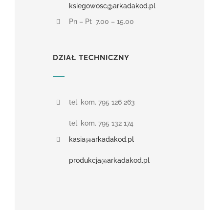
ksiegowosc@arkadakod.pl
Pn – Pt 7.00 – 15.00
DZIAŁ TECHNICZNY
tel. kom. 795 126 263
tel. kom. 795 132 174
kasia@arkadakod.pl
produkcja@arkadakod.pl