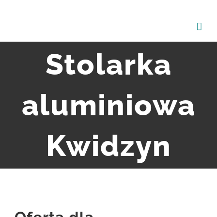
Przejdź
do
zawartości
Stolarka
aluminiowa
Kwidzyn