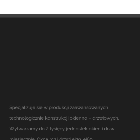
Specjalizuje się w produkcji zaawansowanych
technologicznie konstrukcji okienno – drzwiowych.
Wytwarzamy do 2 tysięcy jednostek okien i drzwi
miesięcznie. Okna rc3 i drzwi ei30, ei60