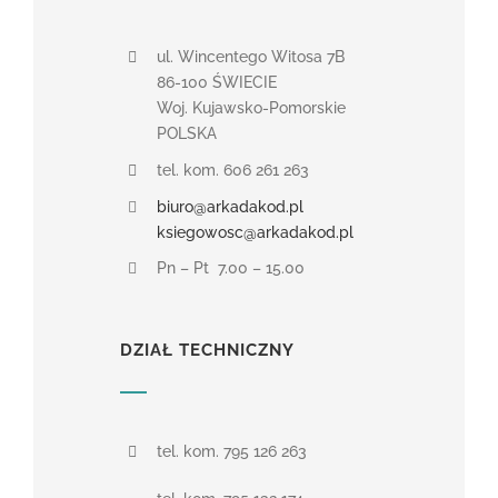
ul. Wincentego Witosa 7B
86-100 ŚWIECIE
Woj. Kujawsko-Pomorskie
POLSKA
tel. kom. 606 261 263
biuro@arkadakod.pl
ksiegowosc@arkadakod.pl
Pn – Pt 7.00 – 15.00
DZIAŁ TECHNICZNY
tel. kom. 795 126 263