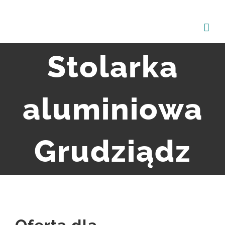
Przejdź
do
zawartości
Stolarka
aluminiowa
Grudziądz