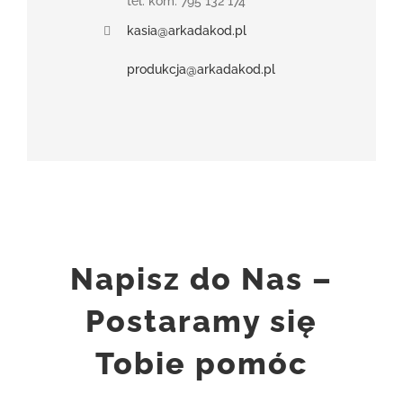
tel. kom. 795 132 174
kasia@arkadakod.pl
produkcja@arkadakod.pl
Napisz do Nas –
Postaramy się
Tobie pomóc