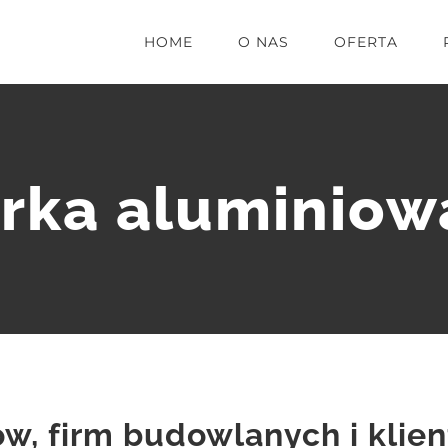
HOME
O NAS
OFERTA
rka aluminiow
w, firm budowlanych i klie