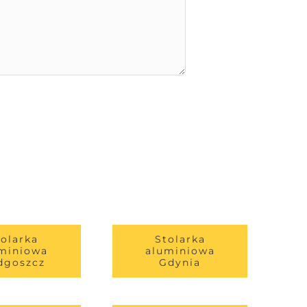
tolarka
Stolarka
miniowa
aluminiowa
dgoszcz
Gdynia