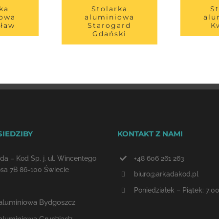
ka
Stolarka
S
iowa
aluminiowa
alu
cław
Starogard
K
Gdański
SIEDZIBY
KONTAKT Z NAMI
da – Kod Sp. j. ul. Wincentego
+48 606 261 263
sa 7B 86-100 Świecie
biuro@arkadakod.pl
Poniedziałek – Piątek: 7:00
 aluminiowa Bydgoszcz