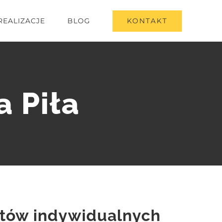
KONTAKT
REALIZACJE
BLOG
a Piła
ntów indywidualnych