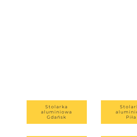
Stolarka
Stolar
aluminiowa
alumin
Gdańsk
Piła