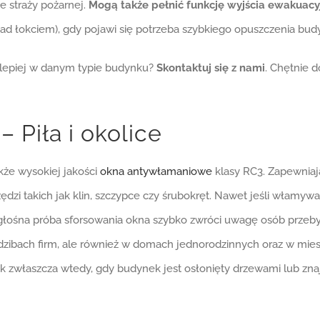
 straży pożarnej.
Mogą także pełnić funkcję wyjścia ewakuac
kład łokciem), gdy pojawi się potrzeba szybkiego opuszczenia bud
ajlepiej w danym typie budynku?
Skontaktuj się z nami
. Chętnie d
Piła i okolice
że wysokiej jakości
okna antywłamaniowe
klasy RC3. Zapewnia
zi takich jak klin, szczypce czy śrubokręt. Nawet jeśli włamywac
i głośna próba sforsowania okna szybko zwróci uwagę osób przeb
bach firm, ale również w domach jednorodzinnych oraz w mieszka
k zwłaszcza wtedy, gdy budynek jest osłonięty drzewami lub znaj