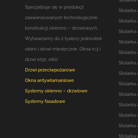
Stolarka
Specjalizuje się w produkcji
Stolarka 
zaawansowanych technologicznie
Stolarka
konstrukcji okienno – drzwiowych.
Stolarka
Wytwarzamy do 2 tysięcy jednostek
Stolarka
okien i drzwi miesięcznie. Okna rc3 i
Stolarka
drzwi ei30, ei60
Stolarka
Drzwi przeciwpożarowe
Stolarka
Okna antywłamaniowe
Stolarka
Systemy okienno – drzwiowe
Stolarka
Systemy fasadowe
Stolarka
Stolarka
Stolarka
Stolarka