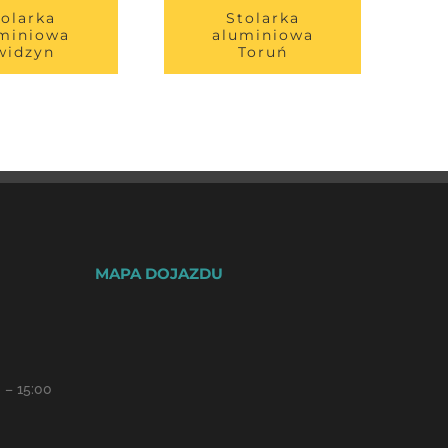
tolarka
Stolarka
miniowa
aluminiowa
widzyn
Toruń
MAPA DOJAZDU
 – 15:00