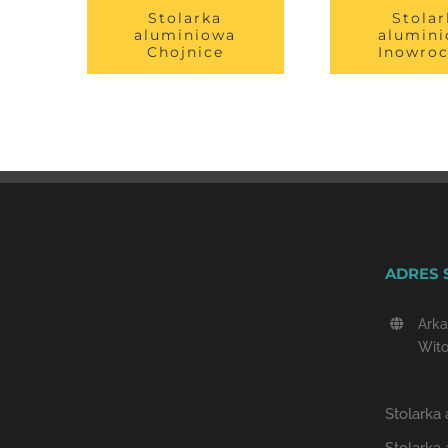
Stolarka
Stolar
aluminiowa
alumin
Chojnice
Inowro
ADRES 
Arka
Wito
Stolarka