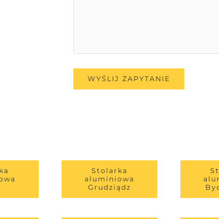
ka
Stolarka
S
iowa
aluminiowa
alu
Grudziądz
By