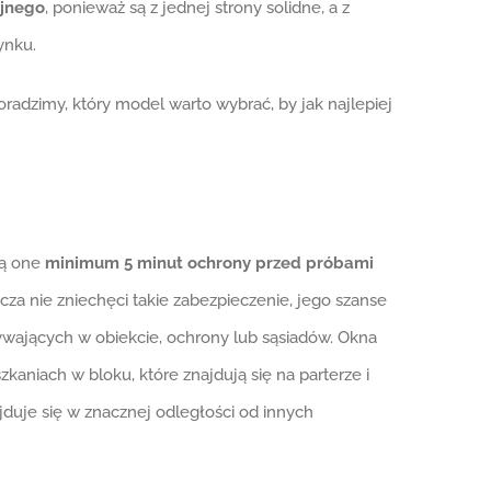
yjnego
, ponieważ są z jednej strony solidne, a z
ynku.
oradzimy, który model warto wybrać, by jak najlepiej
ją one
minimum 5 minut ochrony przed próbami
za nie zniechęci takie zabezpieczenie, jego szanse
ywających w obiekcie, ochrony lub sąsiadów. Okna
niach w bloku, które znajdują się na parterze i
duje się w znacznej odległości od innych