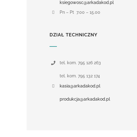
ksiegowosc@arkadakod.pl
Pn – Pt 7.00 – 15.00
DZIAŁ TECHNICZNY
tel. kom. 795 126 263
tel. kom. 795 132 174
kasia@arkadakod.pl
produkcja@arkadakod.pl