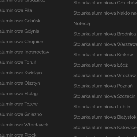
 aluminiowa Grudziądz
Stolarka aluminiowa Człuchó
aluminiowa Piła
Stolarka aluminiowa Nakło na
 aluminiowa Gdańsk
Notecią
 aluminiowa Gdynia
Stolarka aluminiowa Brodnica
 aluminiowa Chojnice
Stolarka aluminiowa Warszaw
 aluminiowa Inowrocław
Stolarka aluminiowa Kraków
 aluminiowa Toruń
Stolarka aluminiowa Łódź
 aluminiowa Kwidzyn
Stolarka aluminiowa Wrocław
 aluminiowa Olsztyn
Stolarka aluminiowa Poznań
 aluminiowa Elbląg
Stolarka aluminiowa Szczecin
 aluminiowa Tczew
Stolarka aluminiowa Lublin
 aluminiowa Gniezno
Stolarka aluminiowa Białystok
 aluminiowa Włocławek
Stolarka aluminiowa Katowice
 aluminiowa Płock