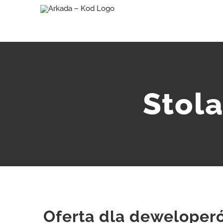
Przejdź
do
zawartości
Stola
Oferta dla deweloperó