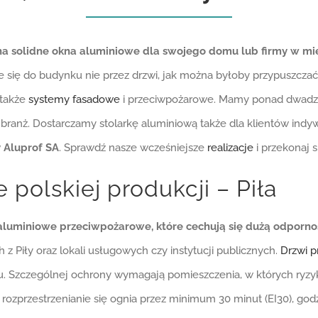
a solidne okna aluminiowe dla swojego domu lub firmy w mie
 się do budynku nie przez drzwi, jak można byłoby przypuszczać, 
 także
systemy fasadowe
i przeciwpożarowe. Mamy ponad dwadzieś
 branż. Dostarczamy stolarkę aluminiową także dla klientów in
 Aluprof SA
. Sprawdź nasze wcześniejsze
realizacje
i przekonaj s
polskiej produkcji – Piła
 aluminiowe przeciwpożarowe, które cechują się dużą odporn
z Piły oraz lokali usługowych czy instytucji publicznych.
Drzwi 
 Szczególnej ochrony wymagają pomieszczenia, w których ryzyko
ozprzestrzenianie się ognia przez minimum 30 minut (EI30), godzin