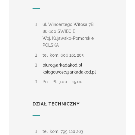
ul. Wincentego Witosa 7B
86-100 ŚWIECIE
Woj. Kujawsko-Pomorskie
POLSKA
tel. kom. 606 261 263
biuro@arkadakod.pl
ksiegowosc@arkadakod.pl
Pn – Pt 7.00 – 15.00
DZIAŁ TECHNICZNY
tel. kom. 795 126 263