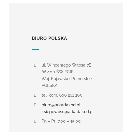
BIURO POLSKA
ul. Wincentego Witosa 7B
86-100 ŚWIECIE
Woj. Kujawsko-Pomorskie
POLSKA
tel. kom. 606 261 263
biuro@arkadakod.pl
ksiegowosc@arkadakod.pl
Pn – Pt 7.00 – 15.00