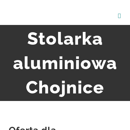
Przejdź
do
zawartości
Stolarka
aluminiowa
Chojnice