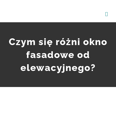
Przejdź
do
zawartości
Czym się różni okno
fasadowe od
elewacyjnego?
Pokaż