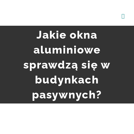
Przejdź
do
zawartości
Jakie okna
aluminiowe
sprawdzą się w
budynkach
pasywnych?
Pokaż