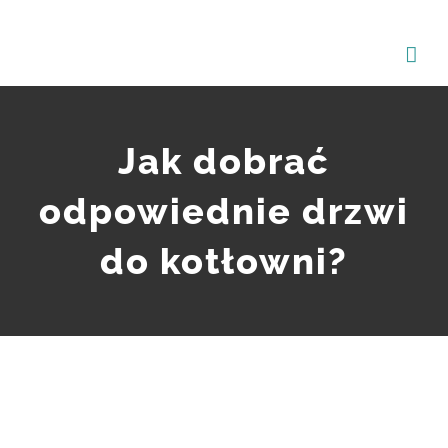
Przejdź
do
zawartości
Jak dobrać
odpowiednie drzwi
do kotłowni?
Pokaż