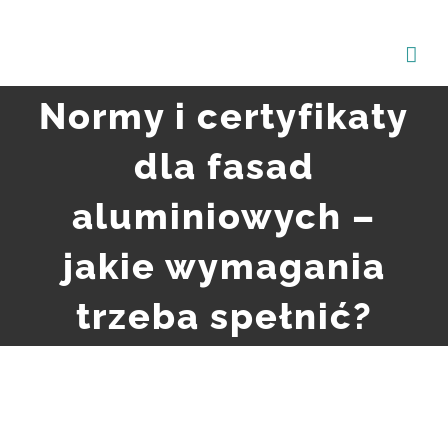
Przejdź
do
zawartości
Normy i certyfikaty
dla fasad
aluminiowych –
jakie wymagania
trzeba spełnić?
Pokaż