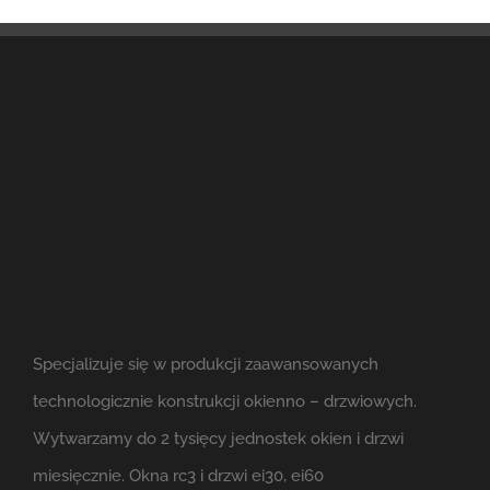
Specjalizuje się w produkcji zaawansowanych
technologicznie konstrukcji okienno – drzwiowych.
Wytwarzamy do 2 tysięcy jednostek okien i drzwi
miesięcznie. Okna rc3 i drzwi ei30, ei60